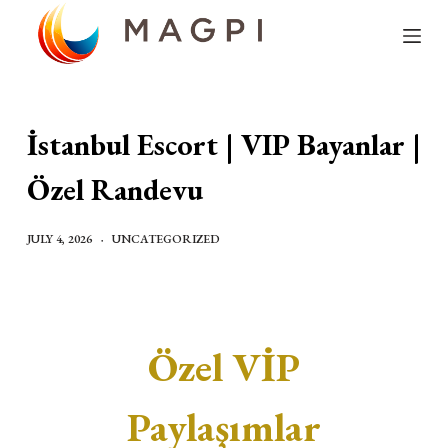
S
k
i
p
İstanbul Escort | VIP Bayanlar |
t
o
Özel Randevu
c
o
JULY 4, 2026
UNCATEGORIZED
n
t
e
n
Özel VİP
t
Paylaşımlar